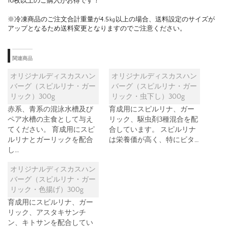
10枚以上のご購入がお得です！
※冷凍商品のご注文合計重量が4.5㎏以上の場合、送料設定のサイズが
アップとなるため送料変更となりますのでご注意ください。
関連商品
オリジナルディスカスハン
オリジナルディスカスハン
バーグ（スピルリナ・ガー
バーグ（スピルリナ・ガー
リック）300g
リック・虫下し）300g
赤系、青系の混泳水槽及び
育成用にスピルリナ、ガー
ペア水槽の主食として与え
リック、駆虫剤3種混合を配
てください。 育成用にスピ
合しています。 スピルリナ
ルリナとガーリックを配合
は栄養価が高く、特にビタ…
し…
オリジナルディスカスハン
バーグ（スピルリナ・ガー
リック・色揚げ）300g
育成用にスピルリナ、ガー
リック、アスタキサンチ
ン、キトサンを配合してい