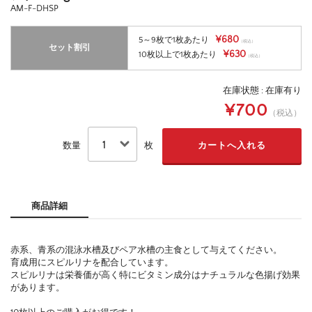
AM-F-DHSP
¥680
5～9枚で1枚あたり
（税込）
セット割引
¥630
10枚以上で1枚あたり
（税込）
在庫状態 : 在庫有り
¥700
（税込）
数量
枚
商品詳細
赤系、青系の混泳水槽及びペア水槽の主食として与えてください。
育成用にスピルリナを配合しています。
スピルリナは栄養価が高く特にビタミン成分はナチュラルな色揚げ効果
があります。