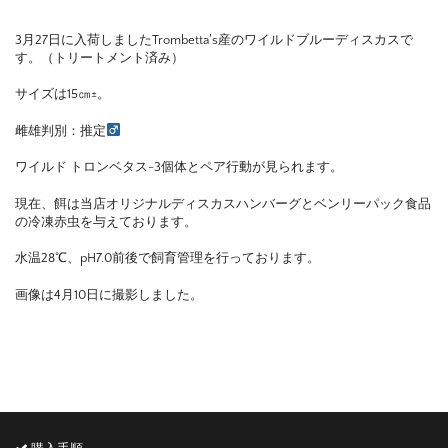
3月27日に入荷しましたTrombetta’s産のワイルドブルーディスカスで
す。（トリートメント済み）
サイズは15㎝±。
雌雄判別：推定
ワイルド トロンベタス-3個体とペア行動が見られます。
現在、餌は当店オリジナルディスカスハンバーグとベンリーパック食品
の冷凍赤虫を与えております。
水温28℃、pH7.0前後で飼育管理を行っております。
画像は4月10日に撮影しました。