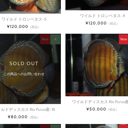
ワイルド トロンベタス-4
ワイルド トロンベタス-5
¥120,000
（税込）
¥120,000
（税込）
New
★
New
SOLD OUT
この商品へのお問い合わせ
ワイルドディスカス Rio Purus産
¥50,000
ルドディスカス Rio Purus産-16
（税込）
¥80,000
（税込）